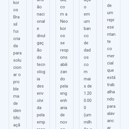
kor
de
ão
co
o
os
um
naci
m a
em
Bra
repr
onal
Neo
um
sil
ese
e
kor
ban
foi
ntan
divul
os
co
cria
te
gaç
se
de
da
co
ão
resp
dad
para
mer
da
ons
os
solu
cial
tecn
abili
co
cion
que
olog
zan
m
ar o
está
ia
do
mai
pro
trab
des
pela
s de
ble
alha
env
eng
1.20
ma
ndo
olvi
enh
0.00
de
para
da
aria
0
iden
alav
pela
de
(um
tific
anc
emp
nov
milh
açã
ar