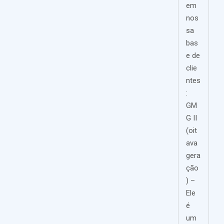
em
nos
sa
bas
e de
clie
ntes
:
GM
G II
(oit
ava
gera
ção
) –
Ele
é
um