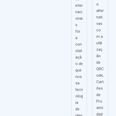
o
inter
alter
naci
nati
onai
vas
s
co
foi
m a
a
utili
con
zaç
stat
ão
açã
de
o de
QRC
que
ode,
nos
Cart
sa
ões
tecn
de
olog
Pro
ia
ximi
de
dad
iden