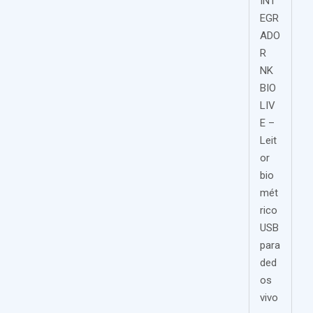
INT
EGR
ADO
R
NK
BIO
LIV
E –
Leit
or
bio
mét
rico
USB
para
ded
os
vivo