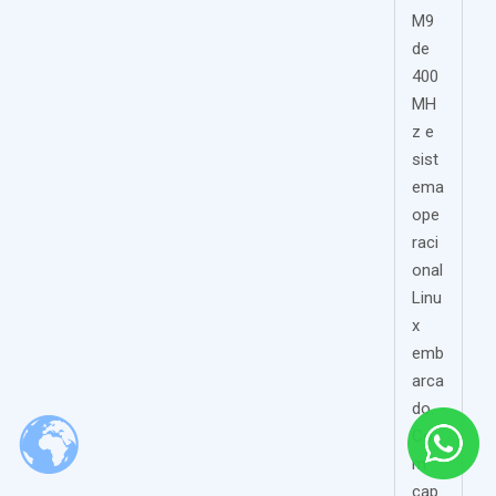
M9
de
400
MH
z e
sist
ema
ope
raci
onal
Linu
x
emb
arca
do.
Co
m
cap