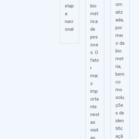
om
etap
bio
atiz
a
mét
ada,
naci
rica
por
onal
de
mei
.
pes
o da
soa
bio
s. O
met
fato
ria,
r
bem
mai
co
s
mo
imp
solu
orta
çõe
nte
s de
nest
iden
as
tific
visit
açã
as