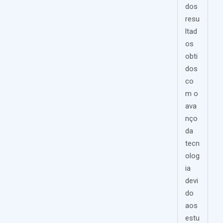
dos
resu
ltad
os
obti
dos
co
m o
ava
nço
da
tecn
olog
ia
devi
do
aos
estu