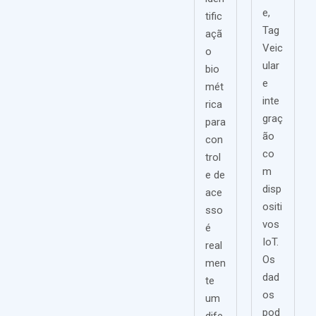
e,
tific
Tag
açã
Veic
o
ular
bio
e
mét
inte
rica
graç
para
ão
con
co
trol
m
e de
disp
ace
ositi
sso
vos
é
IoT.
real
Os
men
dad
te
os
um
pod