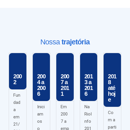
Nossa
trajetória
200
200
200
201
201
2
4 a
7 a
3 a
8
200
201
201
até
6
1
6
hoj
Fun
e
dad
Inici
Em
Na
a
Co
am
200
RioI
em
m a
os
7 a
nfo
21/
parti
o
emp
201