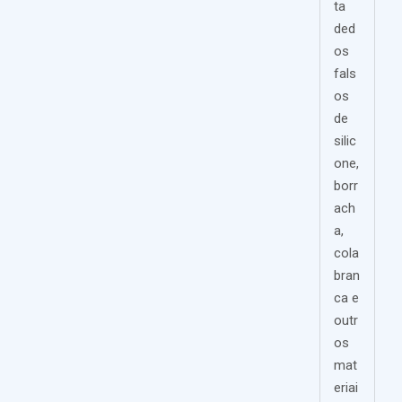
ta
ded
os
fals
os
de
silic
one,
borr
ach
a,
cola
bran
ca e
outr
os
mat
eriai