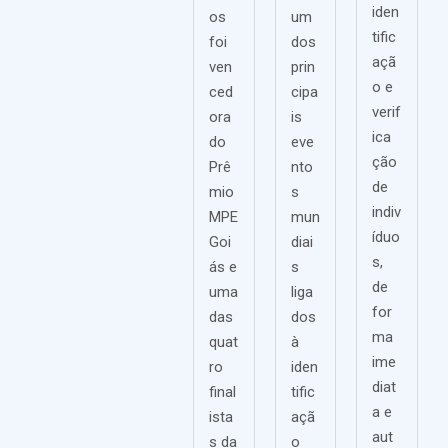
iden
os
um
tific
foi
dos
açã
ven
prin
o e
ced
cipa
verif
ora
is
ica
do
eve
ção
Prê
nto
de
mio
s
indiv
MPE
mun
íduo
Goi
diai
s,
ás e
s
de
uma
liga
for
das
dos
ma
quat
à
ime
ro
iden
diat
final
tific
a e
ista
açã
aut
s da
o