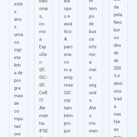
naci
eur
m
este
da
onai
ope
tem
s
pela
s,
u e
po
ano
Neo
co
asiá
de
s
kor
mo
tico.
bus
uma
os
a
A
ca
co
des
Exp
parc
infe
mpl
de
oSe
eria
rior
eta
de
c-
co
a
linh
200
SP,
m a
mei
a de
5 é
ISC-
emp
o
pro
dem
SP,
resa
seg
gra
ons
CeB
GIC
und
mas
trad
IT-
orp
o.
de
a
Ale
tam
Até
co
nas
man
bém
o
mpu
feir
ha,
pro
mo
tad
as
IFSE
por
men
ore