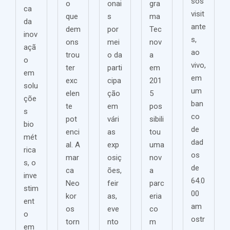
sos
o
onai
gra
ca
visit
que
s
ma
da
ante
dem
por
Tec
inov
s,
ons
mei
nov
açã
ao
trou
o da
a
o
vivo,
ter
parti
em
em
em
exc
cipa
201
solu
um
elen
ção
5
çõe
ban
te
em
pos
s
co
pot
vári
sibili
bio
de
enci
as
tou
mét
dad
al. A
exp
uma
rica
os
mar
osiç
nov
s, o
de
ca
ões,
a
inve
64.0
Neo
feir
parc
stim
00
kor
as,
eria
ent
am
os
eve
co
o
ostr
torn
nto
m
em