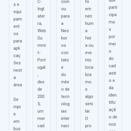
que
C-
cion
to
s e
parti
Ingl
ou
em
equi
cipa
ater
para
nen
pam
mo
ra,
a
hum
ent
s
Web
Neo
a
os
por
Su
kor
feir
para
mei
mmi
os
a ou
apli
o
t-
con
eve
caç
do
Port
tato
nto
ões
cad
ugal
e
loca
nest
astr
,
do
liza
a
o e
des
míni
mo
área
da
de
o de
s
.
iden
200
tecn
algo
Se
tific
5,
olog
simi
mpr
açã
um
ias
lar.
e
o de
mer
inter
O
em
nos
cad
naci
pro
bus