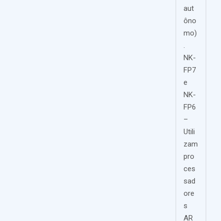
aut
ôno
mo)
.
NK-
FP7
e
NK-
FP6
–
Utili
zam
pro
ces
sad
ore
s
AR