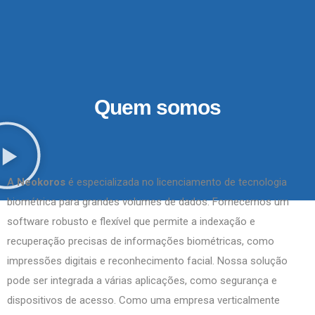
Ir
para
o
conteúdo
Quem somos
A
Neokoros
é especializada no licenciamento de tecnologia
biométrica para grandes volumes de dados. Fornecemos um
software robusto e flexível que permite a indexação e
recuperação precisas de informações biométricas, como
impressões digitais e reconhecimento facial. Nossa solução
pode ser integrada a várias aplicações, como segurança e
dispositivos de acesso. Como uma empresa verticalmente