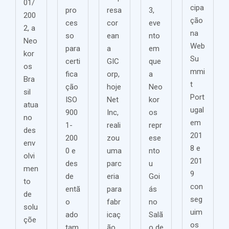
01/
cipa
pro
resa
3,
200
ção
ces
cor
eve
2, a
na
so
ean
nto
Neo
Web
para
a
em
kor
Su
certi
GIC
que
os
mmi
fica
orp,
a
Bra
t
ção
hoje
Neo
sil
Port
ISO
Net
kor
atua
ugal
900
Inc,
os
no
em
1-
reali
repr
des
201
200
zou
ese
env
8 e
0 e
uma
nto
olvi
201
des
parc
u
men
9
de
eria
Goi
to
con
entã
para
ás
de
seg
o
fabr
no
solu
uim
ado
icaç
Salã
çõe
os
tam
ão
o de