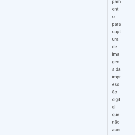
pam
ent
o
para
capt
ura
de
ima
gen
s da
impr
ess
ão
digit
al
que
não
acei