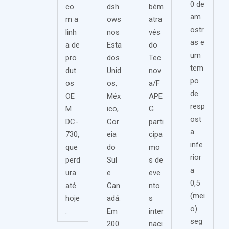
0 de
co
dsh
bém
am
m a
ows
atra
ostr
linh
nos
vés
as e
a de
Esta
do
um
pro
dos
Tec
tem
dut
Unid
nov
po
os
os,
a/F
de
OE
Méx
APE
resp
M
ico,
G
ost
DC-
Cor
parti
a
730,
eia
cipa
infe
que
do
mo
rior
perd
Sul
s de
a
ura
e
eve
0,5
até
Can
nto
(mei
hoje
adá.
s
o)
.
Em
inter
seg
200
naci