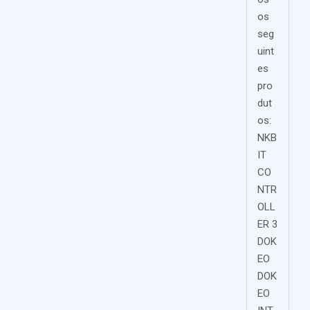
os
seg
uint
es
pro
dut
os:
NKB
IT
CO
NTR
OLL
ER 3
DOK
EO
DOK
EO