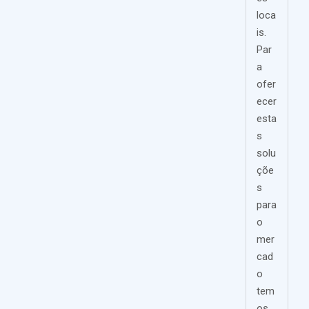
loca
is.
Par
a
ofer
ecer
esta
s
solu
çõe
s
para
o
mer
cad
o
tem
os