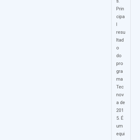
s.
Prin
cipa
l
resu
ltad
o
do
pro
gra
ma
Tec
nov
a de
201
5. É
um
equi