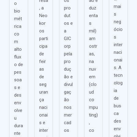
resa
os
ão e
o
mai
, a
pro
duz
bio
s
Neo
dut
enta
mét
neg
kor
os e
s
rica
ócio
os
a
mil)
co
s
parti
GIC
am
m
inter
cipa
orp
ostr
alto
naci
de
pela
as,
flux
onai
feir
pro
na
o de
s. A
as
duç
nuv
pes
tecn
de
ão e
em
soa
olog
seg
divul
(clo
s e
ia
uran
gaç
ud
des
de
ça
ão
co
env
bus
naci
nos
mpu
olve
ca
onai
mer
ting)
u
des
s e
cad
,
dura
env
inter
os
co
nte
olvi