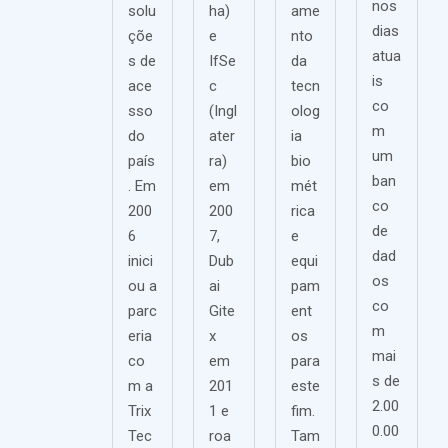
nos
solu
ha)
ame
dias
çõe
e
nto
atua
s de
IfSe
da
is
ace
c
tecn
co
sso
(Ingl
olog
m
do
ater
ia
um
país
ra)
bio
ban
. Em
em
mét
co
200
200
rica
de
6
7,
e
dad
inici
Dub
equi
os
ou a
ai
pam
co
parc
Gite
ent
m
eria
x
os
mai
co
em
para
s de
m a
201
este
2.00
Trix
1 e
fim.
0.00
Tec
roa
Tam