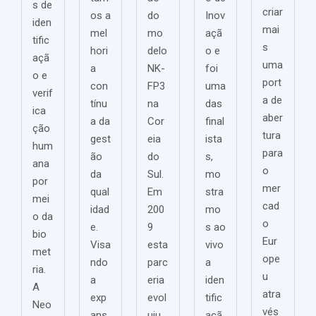
s de
criar
os a
do
Inov
iden
mai
mel
mo
açã
tific
s
hori
delo
o e
açã
uma
a
NK-
foi
o e
port
con
FP3
uma
verif
a de
tínu
na
das
ica
aber
a da
Cor
final
ção
tura
gest
eia
ista
hum
para
ão
do
s,
ana
o
da
Sul.
mo
por
mer
qual
Em
stra
mei
cad
idad
200
mo
o da
o
e.
9
s ao
bio
Eur
Visa
esta
vivo
met
ope
ndo
parc
a
ria.
u
a
eria
iden
A
atra
exp
evol
tific
Neo
vés
ans
uiu,
açã