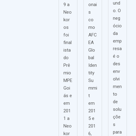
und
9 a
onai
o. O
Neo
s
neg
kor
co
ócio
os
mo
da
foi
AFC
emp
final
EA
resa
ista
Glo
é o
do
bal
des
Prê
Iden
env
mio
tity
olvi
MPE
Su
men
Goi
mmi
to
ás e
t
de
em
em
solu
201
201
çõe
1 a
5 e
s
Neo
201
para
kor
6,