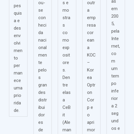
as
ou-
s e
outr
pes
em
se
mo
a
quis
200
con
stra
emp
a e
5,
heci
s
resa
des
pela
da
co
cor
env
Inte
naci
mo
ean
olvi
rnet,
onal
exp
a
men
co
men
osit
KOC
to
m
te
ore
–
per
um
pelo
s.
Kor
man
tem
s
Den
ea
ece
po
gran
tre
Optr
uma
infe
des
elas
on
prio
rior
distr
a
Cor
rida
a 2
ibui
CeB
p e
de.
seg
dor
it
o
und
es
(Ale
apri
os e
de
man
mor