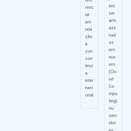
dife
em
renc
ser
ial
arm
em
aze
rela
nad
ção
os
à
em
con
nuv
corr
em
ênci
(Clo
a
ud
inter
Co
naci
mpu
onal
ting)
.
ou
serv
idor
es