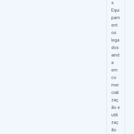
s.
Equi
pam
ent
os
lega
dos
aind
a
em
co
mer
ciali
zaç
ão e
utili
zaç
ão